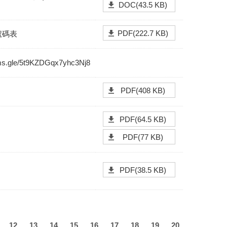
DOC(43.5 KB)
PDF(222.7 KB)
號碼表
orms.gle/5t9KZDGqx7yhc3Nj8
PDF(408 KB)
PDF(64.5 KB)
PDF(77 KB)
PDF(38.5 KB)
12
13
14
15
16
17
18
19
20