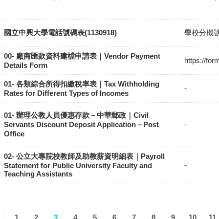
國立中興大學電話號碼表(1130918)
學校分機
00- 廠商匯款資料建檔申請表｜Vendor Payment
https://f
Details Form
01- 各類綜合所得扣繳稅率表｜Tax Withholding
-
Rates for Different Types of Incomes
01- 辦理公教人員優惠存款－中華郵政｜Civil
Servants Discount Deposit Application－Post
-
Office
02- 公立大專院校教師及助教薪資明細表｜Payroll
-
Statement for Public University Faculty and
Teaching Assistants
1
2
3
4
5
6
7
8
9
10
11