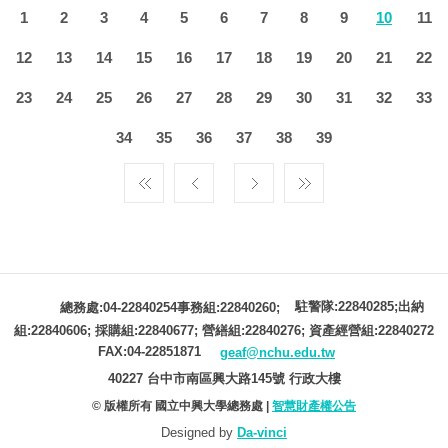
1
2
3
4
5
6
7
8
9
10
11
12
13
14
15
16
17
18
19
20
21
22
23
24
25
26
27
28
29
30
31
32
33
34
35
36
37
38
39
駐警隊:22840285;出納
總務處:04-22840254事務組:22840260;
組:22840606; 採購組:22840677; 營繕組:22840276; 資產經營組:22840272
FAX:04-22851871
geaf@nchu.edu.tw
40227 台中市南區興大路145號 行政大樓
© 版權所有 國立中興大學總務處 |
智慧財產權公告
Designed by
Da-vinci