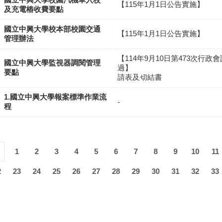
【115年1月1日公告實施】
及充電樁收費要點
國立中興大學校本部校園交通
【115年1月1日公告實施】
管理辦法
【114年9月10日第473次行政
國立中興大學監視器調閱管理
過】 附件：監
要點
請表及切結書
1.國立中興大學報案標準作業流
-
程
1
2
3
4
5
6
7
8
9
10
11
2
23
24
25
26
27
28
29
30
31
32
33