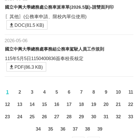
國立中興大學總務處公務車派車單(2026.5版)-請雙面列印
〖其他〗(公務車申請、限校內單位使用)
DOC(81.5 KB)
2026-05-06
國立中興大學總務處事務組公務車駕駛人員工作規則
115年5月5日1150400836簽奉校長核定
PDF(86.3 KB)
1
2
3
4
5
6
7
8
9
10
11
12
13
14
15
16
17
18
19
20
21
22
23
24
25
26
27
28
29
30
31
32
33
34
35
36
37
38
39