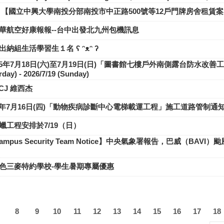
【國立中興大學南投分部南投市中正路500號等12戶門牌房舍租賃案（案
華航空好康報報--台中出發北九州包機訊息
納組生活學習生１名 ʕ ᵔᴥᵔ ʔ
15年7月18日(六)至7月19日(日)「圖書館七樓戶外南側露台防水改善工程」
rday) - 2026/7/19 (Sunday)
J 維西杰
7月16日(四)「動物疾病診斷中心電梯載運工程」施工道路管制通知】Constructio
蠟工程安排於7/19（日）
ampus Security Team Notice】中央氣象署報告，巴威（
色三麥特約學校-學生暑期專屬優惠
8
9
10
11
12
13
14
15
16
17
18