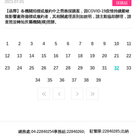
2021-07-01
採購組
【函釋】各機關招標或履約中之勞務採購案，因COVID-19疫情持續嚴峻
致影響廠商備標或履約者，其相關處理原則如說明，請主動協助辦理，請
查照並轉知所屬機關(構)照辦。
1
2
3
4
5
6
7
8
9
10
11
12
13
14
15
16
17
18
19
20
21
22
23
24
25
26
27
28
29
30
31
32
33
34
35
36
37
38
39
駐警隊:22840285;出納
總務處:04-22840254事務組:22840260;