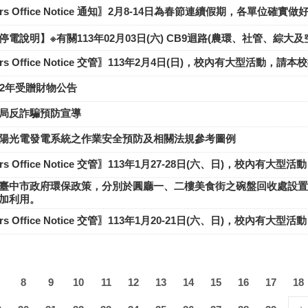
ffairs Office Notice 通知〗2月8-14日為春節連續假期，各單位
電說明】※有關113年02月03日(六) CB9迴路(農環、社管、綜大
Affairs Office Notice 交管〗113年2月4日(日)，校內有大型
12年受贈財物公告
分局反詐騙預防宣導
太陽光電發電系統之作業安全預防及相關法規參考圖例
Affairs Office Notice 交管〗113年1月27-28日(六、日)
臺中市政府環保政策，分別於圓廳一、二樓美食街之碗盤回收處設置
加利用。
Affairs Office Notice 交管〗113年1月20-21日(六、日)
8
9
10
11
12
13
14
15
16
17
18