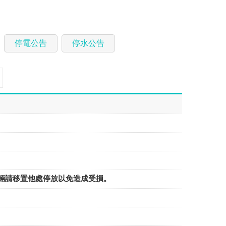
停電公告
停水公告
車標線，車輛請移置他處停放以免造成受損。