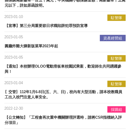
務採購為新臺幣一百五十萬元；中央機關小額採購金額：為新臺幣十五萬
元以下，詳如原函說明。
2023-01-10
駐警隊
【宣導】​第三分局重要節日求職陷阱犯罪預防宣導
2023-01-05
資產經營組
圓廳炸雞大獅新版菜單2023年起
2023-01-05
駐警隊
【通知】本校辦理OLOO電動滑板車校園試乘案，歡迎師生共同踴躍參
與！
2023-01-04
駐警隊
〖交管〗112年1月6-8日(五、六、日)，校內有大型活動，請本校教職員
工出入校門注意人車安全。
2022-12-30
採購組
【公文轉知】「工程會再次重申機關辦理評選時，請將CSR指標納入評
分項目」