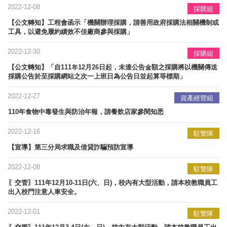
2022-12-08
採購組
【公文轉知】工程會函示「機關辦理採購，請善用政府採購法相關機制或
工具，以避免履約績效不佳廠商參與採購」
2022-12-30
採購組
【公文轉知】「自111年12月26日起，未達公告金額之採購將以機關傳送
採購公告於至採購網站之次一上班日為公告日並起算等標期」
2022-12-27
資產經營組
110年食物中毒發生與防治年報，請餐飲店家參閱知悉
2022-12-16
駐警隊
【宣導】​第三分局求職及借貸詐騙預防宣導
2022-12-08
駐警隊
〖交管〗111年12月10-11日(六、日)，校內有大型活動，請本校教職員工
出入校門注意人車安全。
2022-12-01
駐警隊